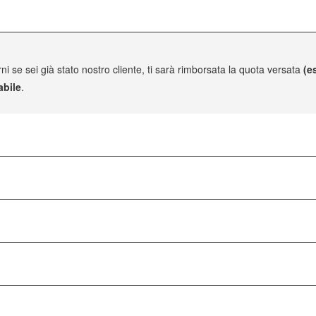
ni se sei già stato nostro cliente, ti sarà rimborsata la quota versata
(e
abile
.