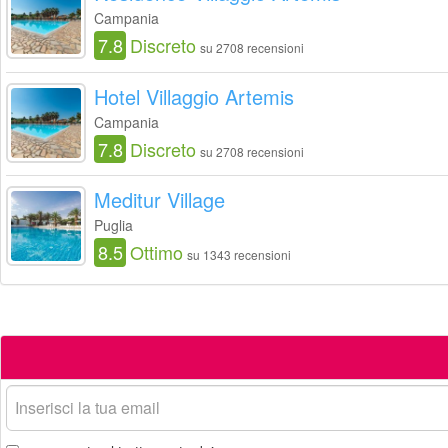
Campania
7.8
Discreto
su 2708 recensioni
Hotel Villaggio Artemis
Campania
7.8
Discreto
su 2708 recensioni
Meditur Village
Puglia
8.5
Ottimo
su 1343 recensioni
La
tua
email