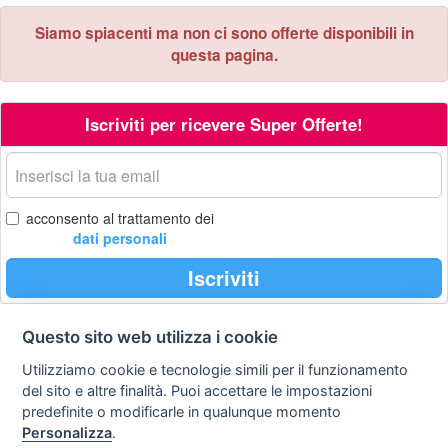
Siamo spiacenti ma non ci sono offerte disponibili in
questa pagina.
Iscriviti per ricevere Super Offerte!
La
tua
email
acconsento al trattamento dei
dati personali
Iscriviti
Questo sito web utilizza i cookie
Contatti
Privacy
Avviso
Utilizziamo cookie e tecnologie simili per il funzionamento
policy
legale
del sito e altre finalità. Puoi accettare le impostazioni
predefinite o modificarle in qualunque momento
Preferenze cookie
Personalizza
.