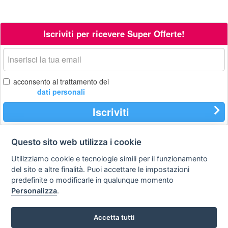
Iscriviti per ricevere Super Offerte!
La
tua
email
acconsento al trattamento dei
dati personali
Iscriviti
Questo sito web utilizza i cookie
Contatti
Privacy
Avviso
Utilizziamo cookie e tecnologie simili per il funzionamento
policy
legale
del sito e altre finalità. Puoi accettare le impostazioni
predefinite o modificarle in qualunque momento
Preferenze cookie
Personalizza
.
STA Sunny Travel Agency
: 0734.671500
Accetta tutti
Copyright © Tutti i diritti sono riservati