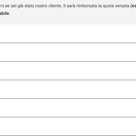
ni se sei già stato nostro cliente, ti sarà rimborsata la quota versata
(e
abile
.