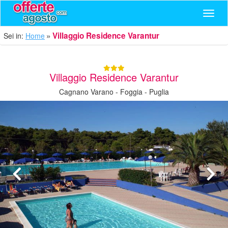
Navig
Villaggio Residence Varantur
Sei in:
Home
Villaggio Residence Varantur
Cagnano Varano - Foggia - Puglia