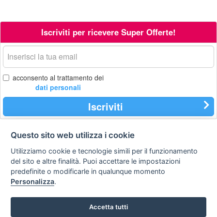
Iscriviti per ricevere Super Offerte!
La
tua
email
acconsento al trattamento dei
dati personali
Iscriviti
Questo sito web utilizza i cookie
Contatti
Privacy
Avviso
Utilizziamo cookie e tecnologie simili per il funzionamento
policy
legale
del sito e altre finalità. Puoi accettare le impostazioni
predefinite o modificarle in qualunque momento
Preferenze cookie
Personalizza
.
STA Sunny Travel Agency
: 0734.671500
Accetta tutti
Copyright © Tutti i diritti sono riservati