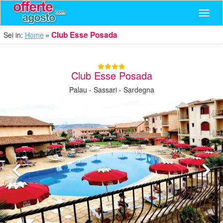
Navig
Club Esse Posada
Sei in:
Home
Club Esse Posada
Palau - Sassari - Sardegna