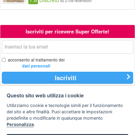
su 2708 recensioni
Iscriviti per ricevere Super Offerte!
La
tua
email
acconsento al trattamento dei
dati personali
Iscriviti
Questo sito web utilizza i cookie
Contatti
Privacy
Avviso
Utilizziamo cookie e tecnologie simili per il funzionamento
policy
legale
del sito e altre finalità. Puoi accettare le impostazioni
predefinite o modificarle in qualunque momento
Preferenze cookie
Personalizza
.