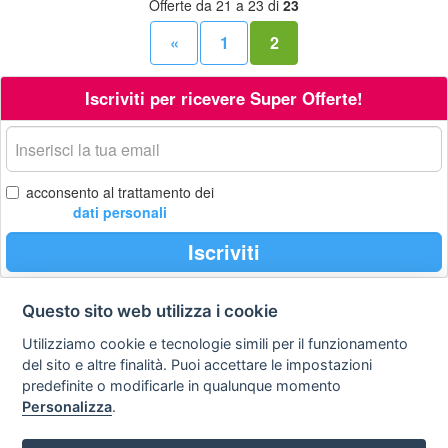
Offerte da 21 a 23 di
23
«
1
2
Iscriviti per ricevere Super Offerte!
La
tua
email
acconsento al trattamento dei
dati personali
Iscriviti
Questo sito web utilizza i cookie
Contatti
Privacy
Avviso
Utilizziamo cookie e tecnologie simili per il funzionamento
policy
legale
del sito e altre finalità. Puoi accettare le impostazioni
predefinite o modificarle in qualunque momento
Preferenze cookie
Personalizza
.