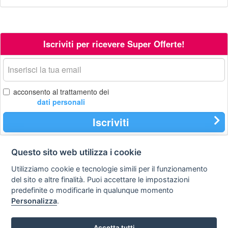
Iscriviti per ricevere Super Offerte!
La
tua
email
acconsento al trattamento dei
dati personali
Iscriviti
Questo sito web utilizza i cookie
Contatti
Privacy
Avviso
Utilizziamo cookie e tecnologie simili per il funzionamento
policy
legale
del sito e altre finalità. Puoi accettare le impostazioni
predefinite o modificarle in qualunque momento
Preferenze cookie
Personalizza
.
STA Sunny Travel Agency
: 0734.671500
Accetta tutti