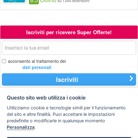
su 1344 recensioni
Iscriviti per ricevere Super Offerte!
La
tua
email
acconsento al trattamento dei
dati personali
Iscriviti
Questo sito web utilizza i cookie
Contatti
Privacy
Avviso
Utilizziamo cookie e tecnologie simili per il funzionamento
policy
legale
del sito e altre finalità. Puoi accettare le impostazioni
predefinite o modificarle in qualunque momento
Preferenze cookie
Personalizza
.