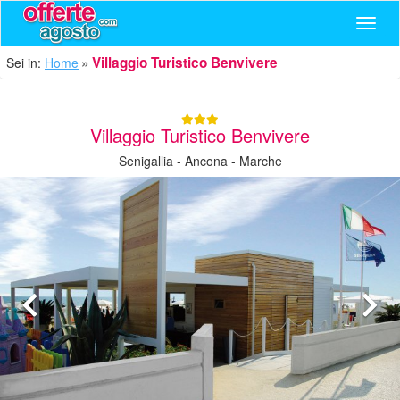
Navig
Villaggio Turistico Benvivere
Sei in:
Home
Villaggio Turistico Benvivere
Senigallia - Ancona - Marche