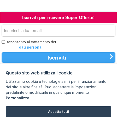
Iscriviti per ricevere Super Offerte!
La
tua
email
acconsento al trattamento dei
dati personali
Iscriviti
Questo sito web utilizza i cookie
Contatti
Privacy
Avviso
Utilizziamo cookie e tecnologie simili per il funzionamento
policy
legale
del sito e altre finalità. Puoi accettare le impostazioni
predefinite o modificarle in qualunque momento
Preferenze cookie
Personalizza
.
STA Sunny Travel Agency
: 0734.671500
Accetta tutti
Copyright © Tutti i diritti sono riservati